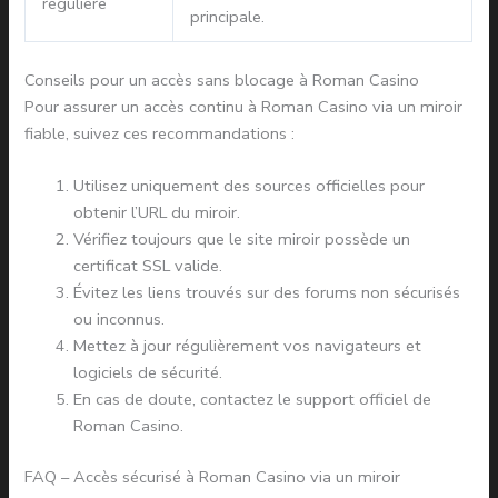
régulière
principale.
Conseils pour un accès sans blocage à Roman Casino
Pour assurer un accès continu à Roman Casino via un miroir
fiable, suivez ces recommandations :
Utilisez uniquement des sources officielles pour
obtenir l’URL du miroir.
Vérifiez toujours que le site miroir possède un
certificat SSL valide.
Évitez les liens trouvés sur des forums non sécurisés
ou inconnus.
Mettez à jour régulièrement vos navigateurs et
logiciels de sécurité.
En cas de doute, contactez le support officiel de
Roman Casino.
FAQ – Accès sécurisé à Roman Casino via un miroir