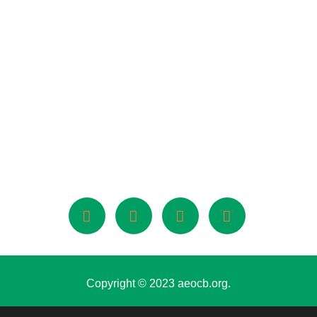
Home
About
Our
Galler
Us
Projects
Get In Touch
Copyright © 2023 aeocb.org.