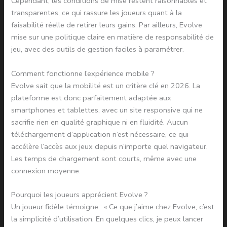
Cependant, les conditions de mise restent raisonnables et
transparentes, ce qui rassure les joueurs quant à la
faisabilité réelle de retirer leurs gains. Par ailleurs, Evolve
mise sur une politique claire en matière de responsabilité de
jeu, avec des outils de gestion faciles à paramétrer.
Comment fonctionne l’expérience mobile ?
Evolve sait que la mobilité est un critère clé en 2026. La
plateforme est donc parfaitement adaptée aux
smartphones et tablettes, avec un site responsive qui ne
sacrifie rien en qualité graphique ni en fluidité. Aucun
téléchargement d’application n’est nécessaire, ce qui
accélère l’accès aux jeux depuis n’importe quel navigateur.
Les temps de chargement sont courts, même avec une
connexion moyenne.
Pourquoi les joueurs apprécient Evolve ?
Un joueur fidèle témoigne : « Ce que j’aime chez Evolve, c’est
la simplicité d’utilisation. En quelques clics, je peux lancer