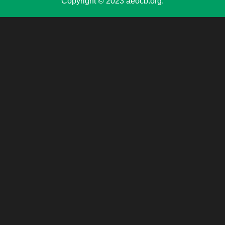
Copyright © 2023 aeocb.org.