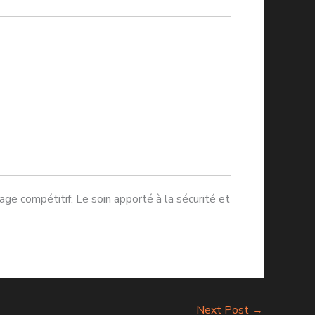
age compétitif. Le soin apporté à la sécurité et
Next Post
→