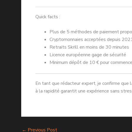
Quick facts :
Plus de 5 méthodes de paiement prop
Cryptomonnaies acceptées depuis 202
Retraits Skrill en moins de 30 minutes
Licence européenne gage de sécurité
Minimum dépôt de 10 € pour commence
En tant que rédacteur expert, je confirme que l
à la rapidité garantit une expérience sans stress
←
Previous Post