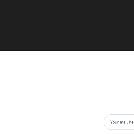
Subscribe
me
About
Our
Gallery
Reg
Don’t miss ou
Us
Projects