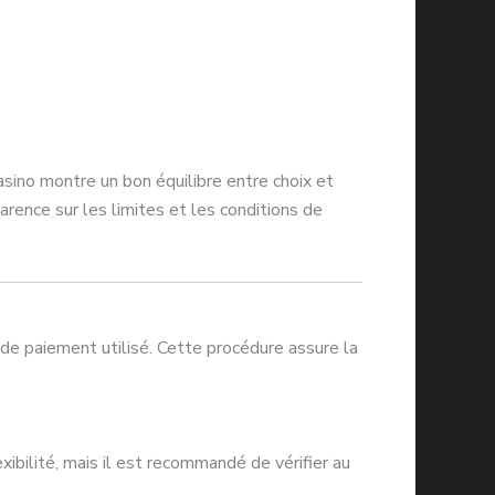
sino montre un bon équilibre entre choix et
arence sur les limites et les conditions de
 de paiement utilisé. Cette procédure assure la
xibilité, mais il est recommandé de vérifier au