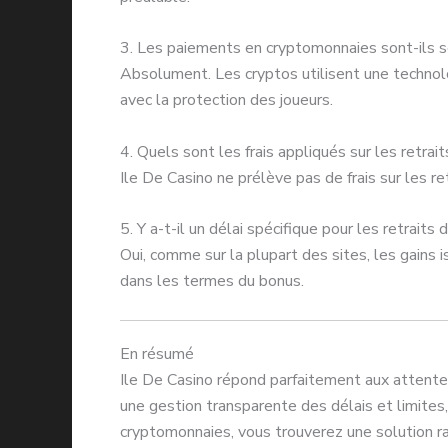
3. Les paiements en cryptomonnaies sont-ils s
Absolument. Les cryptos utilisent une technol
avec la protection des joueurs.
4. Quels sont les frais appliqués sur les retrait
Ile De Casino ne prélève pas de frais sur les r
5. Y a-t-il un délai spécifique pour les retraits
Oui, comme sur la plupart des sites, les gains 
dans les termes du bonus.
En résumé
Ile De Casino répond parfaitement aux attente
une gestion transparente des délais et limites
cryptomonnaies, vous trouverez une solution rapi