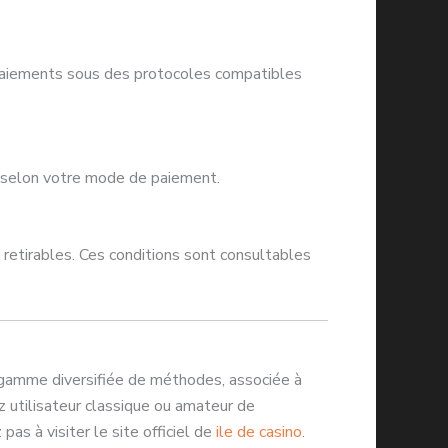
s paiements sous des protocoles compatibles
er selon votre mode de paiement.
 retirables. Ces conditions sont consultables
 gamme diversifiée de méthodes, associée à
z utilisateur classique ou amateur de
as à visiter le site officiel de
ile de casino
.