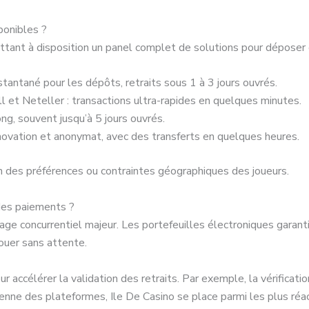
ponibles ?
ttant à disposition un panel complet de solutions pour déposer e
stantané pour les dépôts, retraits sous 1 à 3 jours ouvrés.
l et Neteller : transactions ultra-rapides en quelques minutes.
ng, souvent jusqu’à 5 jours ouvrés.
novation et anonymat, avec des transferts en quelques heures.
tion des préférences ou contraintes géographiques des joueurs.
 des paiements ?
tage concurrentiel majeur. Les portefeuilles électroniques gara
jouer sans attente.
 accélérer la validation des retraits. Par exemple, la vérificatio
enne des plateformes, Ile De Casino se place parmi les plus réac