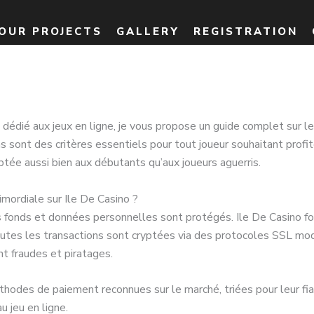
OUR PROJECTS
GALLERY
REGISTRATION
l dédié aux jeux en ligne, je vous propose un guide complet su
ions sont des critères essentiels pour tout joueur souhaitant prof
ptée aussi bien aux débutants qu’aux joueurs aguerris.
imordiale sur Ile De Casino ?
s fonds et données personnelles sont protégés. Ile De Casino fonc
outes les transactions sont cryptées via des protocoles SSL mod
nt fraudes et piratages.
odes de paiement reconnues sur le marché, triées pour leur fiab
u jeu en ligne.