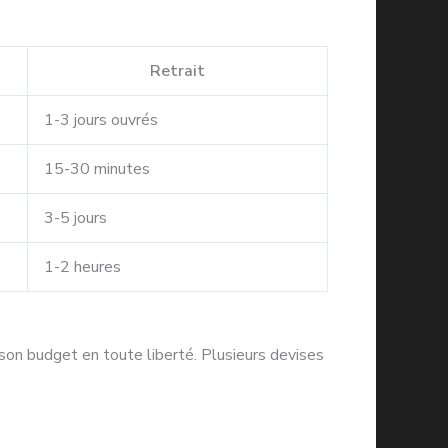
Retrait
1-3 jours ouvrés
15-30 minutes
3-5 jours
1-2 heures
n budget en toute liberté. Plusieurs devises