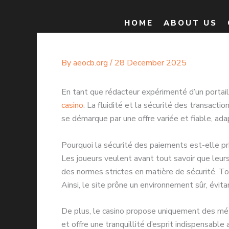
Skip
to
HOME
ABOUT US
content
By
aeocb.org
/
28 December 2025
En tant que rédacteur expérimenté d’un portai
casino
. La fluidité et la sécurité des transact
se démarque par une offre variée et fiable, ada
Pourquoi la sécurité des paiements est-elle pr
Les joueurs veulent avant tout savoir que leur
des normes strictes en matière de sécurité. T
Ainsi, le site prône un environnement sûr, évita
De plus, le casino propose uniquement des méth
et offre une tranquillité d’esprit indispensable a