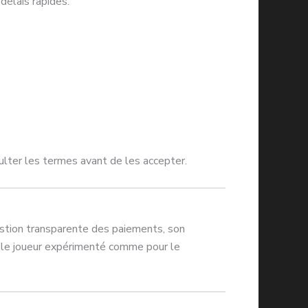
délais rapides.
.
sulter les termes avant de les accepter.
gestion transparente des paiements, son
ur le joueur expérimenté comme pour le