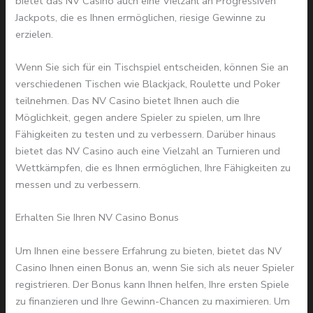
bietet das NV Casino auch eine Vielzahl an Progressiven
Jackpots, die es Ihnen ermöglichen, riesige Gewinne zu
erzielen.
Wenn Sie sich für ein Tischspiel entscheiden, können Sie an
verschiedenen Tischen wie Blackjack, Roulette und Poker
teilnehmen. Das NV Casino bietet Ihnen auch die
Möglichkeit, gegen andere Spieler zu spielen, um Ihre
Fähigkeiten zu testen und zu verbessern. Darüber hinaus
bietet das NV Casino auch eine Vielzahl an Turnieren und
Wettkämpfen, die es Ihnen ermöglichen, Ihre Fähigkeiten zu
messen und zu verbessern.
Erhalten Sie Ihren NV Casino Bonus
Um Ihnen eine bessere Erfahrung zu bieten, bietet das NV
Casino Ihnen einen Bonus an, wenn Sie sich als neuer Spieler
registrieren. Der Bonus kann Ihnen helfen, Ihre ersten Spiele
zu finanzieren und Ihre Gewinn-Chancen zu maximieren. Um