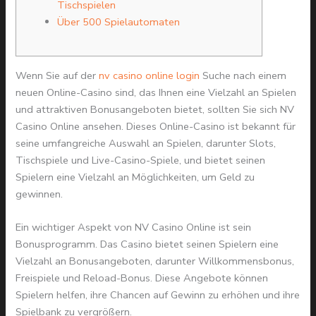
Tischspielen
Über 500 Spielautomaten
Wenn Sie auf der
nv casino online login
Suche nach einem
neuen Online-Casino sind, das Ihnen eine Vielzahl an Spielen
und attraktiven Bonusangeboten bietet, sollten Sie sich NV
Casino Online ansehen. Dieses Online-Casino ist bekannt für
seine umfangreiche Auswahl an Spielen, darunter Slots,
Tischspiele und Live-Casino-Spiele, und bietet seinen
Spielern eine Vielzahl an Möglichkeiten, um Geld zu
gewinnen.
Ein wichtiger Aspekt von NV Casino Online ist sein
Bonusprogramm. Das Casino bietet seinen Spielern eine
Vielzahl an Bonusangeboten, darunter Willkommensbonus,
Freispiele und Reload-Bonus. Diese Angebote können
Spielern helfen, ihre Chancen auf Gewinn zu erhöhen und ihre
Spielbank zu vergrößern.