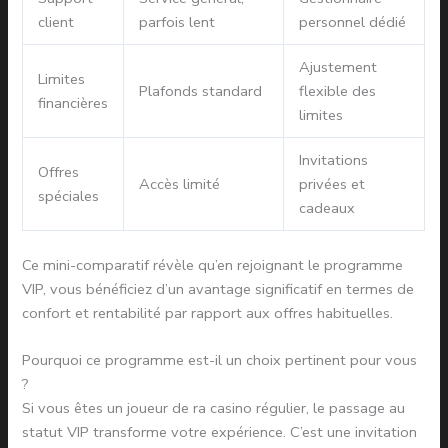
client
parfois lent
personnel dédié
Ajustement
Limites
Plafonds standard
flexible des
financières
limites
Invitations
Offres
Accès limité
privées et
spéciales
cadeaux
Ce mini-comparatif révèle qu’en rejoignant le programme
VIP, vous bénéficiez d’un avantage significatif en termes de
confort et rentabilité par rapport aux offres habituelles.
Pourquoi ce programme est-il un choix pertinent pour vous
?
Si vous êtes un joueur de ra casino régulier, le passage au
statut VIP transforme votre expérience. C’est une invitation