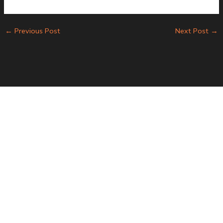
←
Previous Post
Next Post
→
Home
About
Our
Galler
Us
Projects
Get In Touch