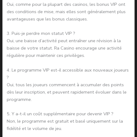
Oui, comme pour la plupart des casinos, les bonus VIP ont
des conditions de mise, mais elles sont généralement plus
avantageuses que les bonus classiques.
3. Puis-je perdre mon statut VIP ?
Oui, une baisse d’activité peut entraîner une révision à la
baisse de votre statut. Ra Casino encourage une activité
régulière pour maintenir ces privilèges.
4. Le programme VIP est-il accessible aux nouveaux joueurs
?
Oui, tous les joueurs commencent à accumuler des points
dès leur inscription, et peuvent rapidement évoluer dans le
programme.
5. Y a-t-il un coût supplémentaire pour devenir VIP ?
Non, le programme est gratuit et basé uniquement sur la
fidélité et le volume de jeu.