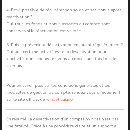
4. Est-il possible de récupérer son solde et ses bonus après
réactivation ?
Oui, tous les fonds et bonus associés au compte sont
conservés si la réactivation est validée.
5. Puis-je prévenir la désactivation en jouant régulièrement ?
Oui, une certaine activité évite la désactivation pour
inactivité, donc connectez-vous au moins une fois tous les
six mois.
Pour en savoir plus sur les conditions générales et les
modalités de gestion de compte, rendez-vous directement
sur le site officiel de
winbet casino
.
En résumé, la désactivation d’un compte Winbet n’est pas
une fatalité. Grâce à une procédure claire et un support à