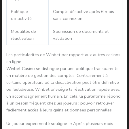
Politique
Compte désactivé après 6 mois
d’inactivité
sans connexion
Modalités de
Soumission de documents et
réactivation
validation
Les particularités de Winbet par rapport aux autres casinos
en ligne
Winbet Casino se distingue par une politique transparente
en matière de gestion des comptes. Contrairement à
certains opérateurs où la désactivation peut être définitive
ou fastidieuse, Winbet privilégie la réactivation rapide avec
un accompagnement humain. En cela, la plateforme répond
à un besoin fréquent chez les joueurs : pouvoir retrouver
facilement accès à leurs gains et données personnelles.
Un joueur expérimenté souligne : « Après plusieurs mois