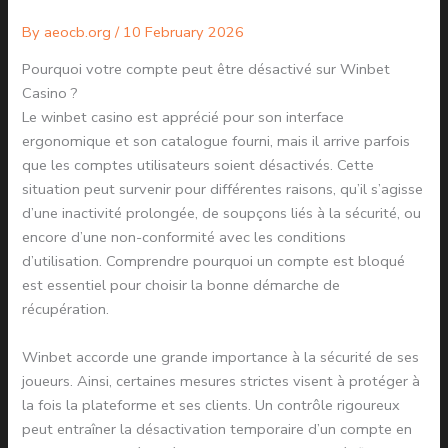
Skip
By
aeocb.org
/
10 February 2026
to
content
Pourquoi votre compte peut être désactivé sur Winbet
Casino ?
Le winbet casino est apprécié pour son interface
ergonomique et son catalogue fourni, mais il arrive parfois
que les comptes utilisateurs soient désactivés. Cette
situation peut survenir pour différentes raisons, qu’il s’agisse
d’une inactivité prolongée, de soupçons liés à la sécurité, ou
encore d’une non-conformité avec les conditions
d’utilisation. Comprendre pourquoi un compte est bloqué
est essentiel pour choisir la bonne démarche de
récupération.
Winbet accorde une grande importance à la sécurité de ses
joueurs. Ainsi, certaines mesures strictes visent à protéger à
la fois la plateforme et ses clients. Un contrôle rigoureux
peut entraîner la désactivation temporaire d’un compte en