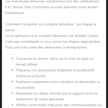
cas d’anomalie détectée, notamment lors des vérifications
KYC (Know Your Customer) ou pour prévenir toute action
frauduleuse.
Comment récupérer son compte désactivé : les étapes à
suivre
La récupération d’un compte désactivé sur Winbet Casino
n’est pas compliquée si vous suivez les étapes appropriées.
Voici une liste claire des démarches à entreprendre :
Contactez le service client via le chat en ligne ou
l’email officiel.
Préparez vos documents d’identité et justificatifs
d’adresse à fournir.
Expliquez clairement votre situation et demandez la
réactivation.
Respectez les délais donnés par le support pour le
traitement de votre demande.
Vérifiez votre boîte mail pour des communications ou