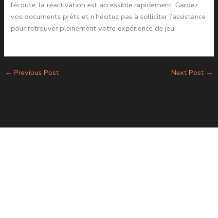
l’écoute, la réactivation est accessible rapidement. Gardez
vos documents prêts et n’hésitez pas à solliciter l’assistance
pour retrouver pleinement votre expérience de jeu.
←
Previous Post
Next Post
→
Home
About
Our
Galler